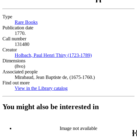
Type
Rare Books
(Opens in new tab)
Publication date
1770.
Call number
131480
Creator
Holbach, Paul Henri Thiry (1723-1789)
(Opens in new tab)
Dimensions
(8vo)
Associated people
Mirabaud, Jean Baptiste de, (1675-1760.)
Find out more
View in the Library catalog
(Opens in new tab)
You might also be interested in
Image not available