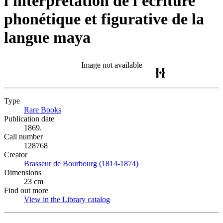
l'interprétation de l'écriture
phonétique et figurative de la
langue maya
Image not available
Type
Rare Books
(Opens in new tab)
Publication date
1869.
Call number
128768
Creator
Brasseur de Bourbourg (1814-1874)
(Opens in new tab)
Dimensions
23 cm
Find out more
View in the Library catalog
(Opens in new tab)