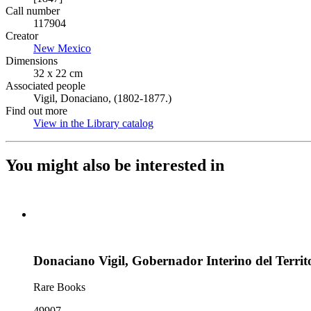
Call number
117904
Creator
New Mexico
(Opens in new tab)
Dimensions
32 x 22 cm
Associated people
Vigil, Donaciano, (1802-1877.)
Find out more
View in the Library catalog
(Opens in new tab)
You might also be interested in
Donaciano Vigil, Gobernador Interino del Territ
Rare Books
49907