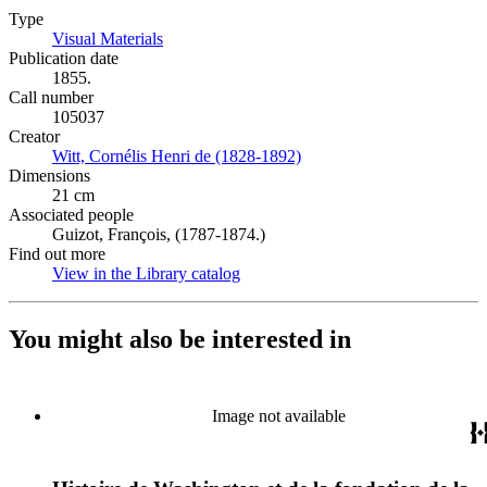
Type
Visual Materials
(Opens in new tab)
Publication date
1855.
Call number
105037
Creator
Witt, Cornélis Henri de (1828-1892)
(Opens in new tab)
Dimensions
21 cm
Associated people
Guizot, François, (1787-1874.)
Find out more
View in the Library catalog
(Opens in new tab)
You might also be interested in
Image not available