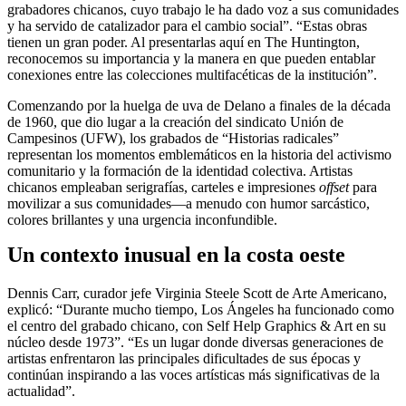
grabadores chicanos, cuyo trabajo le ha dado voz a sus comunidades
y ha servido de catalizador para el cambio social”. “Estas obras
tienen un gran poder. Al presentarlas aquí en The Huntington,
reconocemos su importancia y la manera en que pueden entablar
conexiones entre las colecciones multifacéticas de la institución”.
Comenzando por la huelga de uva de Delano a finales de la década
de 1960, que dio lugar a la creación del sindicato Unión de
Campesinos (UFW), los grabados de “Historias radicales”
representan los momentos emblemáticos en la historia del activismo
comunitario y la formación de la identidad colectiva. Artistas
chicanos empleaban serigrafías, carteles e impresiones
offset
para
movilizar a sus comunidades—a menudo con humor sarcástico,
colores brillantes y una urgencia inconfundible.
Un contexto inusual en la costa oeste
Dennis Carr, curador jefe Virginia Steele Scott de Arte Americano,
explicó: “Durante mucho tiempo, Los Ángeles ha funcionado como
el centro del grabado chicano, con Self Help Graphics
&
Art en su
núcleo desde 1973”. “Es un lugar donde diversas generaciones de
artistas enfrentaron las principales dificultades de sus épocas y
continúan inspirando a las voces artísticas más significativas de la
actualidad”.