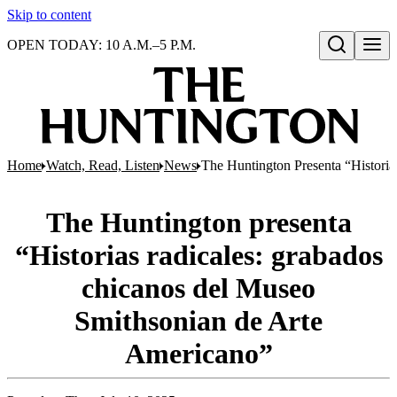
Skip to content
OPEN TODAY: 10 A.M.–5 P.M.
Open search
Home
Watch, Read, Listen
News
The Huntington Presenta “Histori
The Huntington presenta
“Historias radicales: grabados
chicanos del Museo
Smithsonian de Arte
Americano”